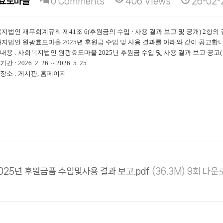
효도마을
0 Comments
406 Views
26-02-
지법인 재무회계규칙 제
41
조
6(
후원금의 수입
·
사용 결과 보고 및 공개
) 2
항의 
복지법인 원광효도마을
2025
년 후원금 수입 및 사용 결과를 아래와 같이 공고합
고내용
:
사회복지법인 원광효도마을
2025
년 후원금 수입 및 사용 결과 보고 공고
(
고기간
: 2026. 2. 26. ~ 2026. 5. 25.
고장소
:
게시판
,
홈페이지
025년 후원금품 수입및사용 결과 보고.pdf
(36.3M) 9회 다