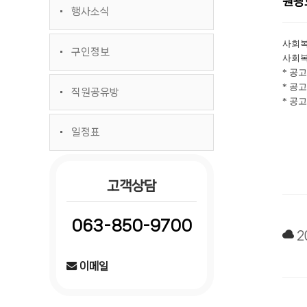
원광
행사소식
사회복
구인정보
사회
*
공
*
공
직원공유방
*
공
일정표
고객상담
063-850-9700
2
이메일