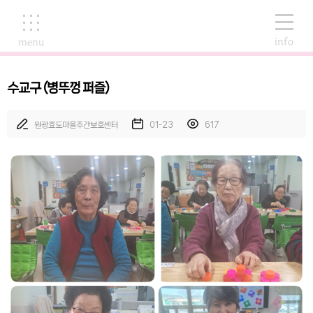
info
menu
수교구 (병뚜껑 퍼즐)
원광효도마을주간보호센터
01-23
617