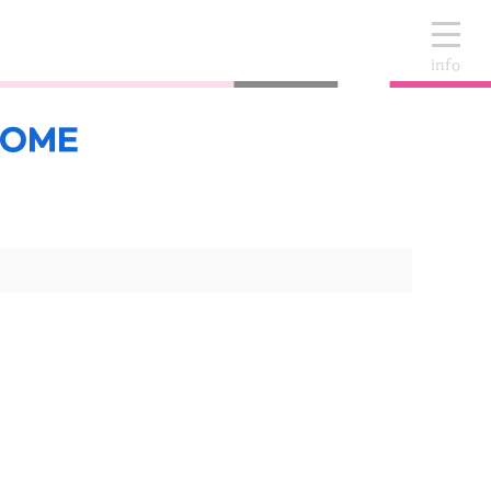
info
OME